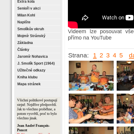
Extra kola
Senioři v akci
Milan Kohl
Napište
Smolíkův okruh
Videem lze posouvat vše
Mojmír Stránský
přímo na YouTube
Základna
Články
Strana:
1
2
3
4
5
d
Jaromír Nohavica
J. Smolík Sport (1964)
Užitečné odkazy
Kniha klubu
Mapa stránek