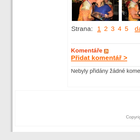
Strana:
1
2
3
4
5
d
Komentáře
Přidat komentář >
Nebyly přidány žádné kome
Copyri