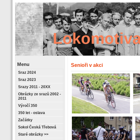
Lokomotiva
Menu
Senioři v akci
Sraz 2024
Retrostránky
Sraz 2023
Srazy 2011 - 20XX
Obrázky ze srazů 2002 -
2011
Výročí 350
350 let - oslava
Začátky
Sokol Česká Třebová
Staré obrázky >>