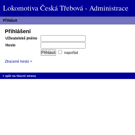
Lokomotiva Česká Třebová - Administrace
Přihlásit
Přihlášení
Uživatelské jméno
Heslo
napořád
Ztracené heslo >
< zpět na hlavní stranu