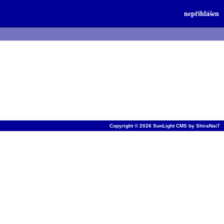
nepřihlášen
Copyright © 2026
SunLight CMS
by
ShiraNai7