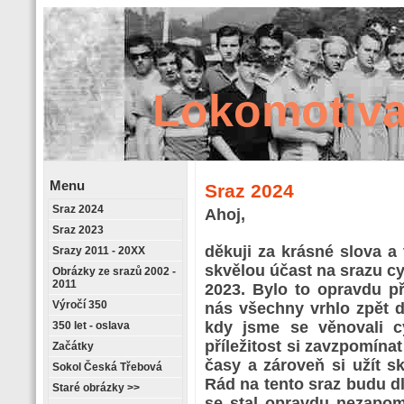
Lokomotiva
Menu
Sraz 2024
Sraz 2024
Retrostránky
Ahoj,
Sraz 2023
děkuji za krásné slova a
Srazy 2011 - 20XX
skvělou účast na srazu c
Obrázky ze srazů 2002 -
2011
2023. Bylo to opravdu pří
Výročí 350
nás všechny vrhlo zpět d
kdy jsme se věnovali cy
350 let - oslava
příležitost si zavzpomínat
Začátky
časy a zároveň si užít s
Sokol Česká Třebová
Rád na tento sraz budu d
Staré obrázky >>
se stal opravdu nezapom