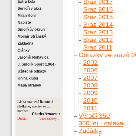
Sraz 2017
Extra kola
Sraz 2016
Senioři v akci
Milan Kohl
Sraz 2015
Napište
Sraz 2014
Smolíkův okruh
Sraz 2013
Mojmír Stránský
Sraz 2012
Základna
Sraz 2011
Články
Obrázky ze srazů 2
Jaromír Nohavica
2002
J. Smolík Sport (1964)
2006
Užitečné odkazy
2007
Kniha klubu
2008
Mapa stránek
2009
2010
2011
Výročí 350
350 let - oslava
Začátky