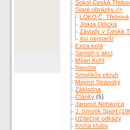
Sokol Česká Třebo
Staré obrázky >>
LOKO Č. Třebová
Jiskta Orlicka
Závody v České 
Asi nejstarší
Extra kola
Senioři v akci
Milan Kohl
Napište
Smolíkův okruh
Mojmír Stránský
Základna
Články
(5)
Jaromír Nohavica
J. Smolík Sport (19
Užitečné odkazy
Kniha klubu