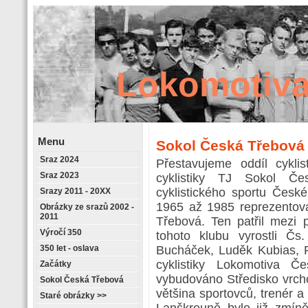
Lokomotiva
Menu
Sokol Česká Třebová
Sraz 2024
Retrostránky
Přestavujeme oddíl cykli
Sraz 2023
cyklistiky TJ Sokol Če
cyklistického sportu Česk
Srazy 2011 - 20XX
1965 až 1985 reprezentova
Obrázky ze srazů 2002 -
2011
Třebová. Ten patřil mezi 
Výročí 350
tohoto klubu vyrostli Čs.
350 let - oslava
Bucháček, Luděk Kubias, R
cyklistiky Lokomotiva 
Začátky
vybudováno Středisko vrch
Sokol Česká Třebová
většina sportovců, trenér a
Staré obrázky >>