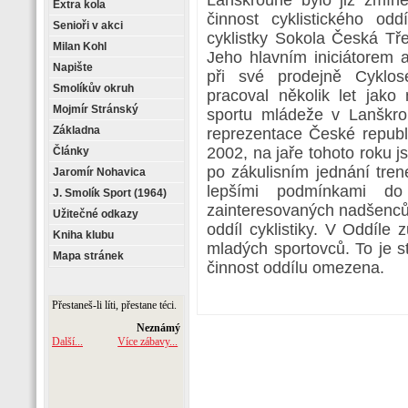
Lanškrouně bylo již zmíně
Extra kola
činnost cyklistického od
Senioři v akci
cyklistky Sokola Česká Třeb
Milan Kohl
Jeho hlavním iniciátorem 
Napište
při své prodejně Cyklos
Smolíkův okruh
pracoval několik let jako
Mojmír Stránský
sportu mládeže v Lanškro
Základna
reprezentace České republi
2002, na jaře tohoto roku js
Články
po zákulisním jednání tr
Jaromír Nohavica
lepšími podmínkami do
J. Smolík Sport (1964)
zainteresovaných nadšenc
Užitečné odkazy
oddíl cyklistiky. V Oddíle 
Kniha klubu
mladých sportovců. To je 
Mapa stránek
činnost oddílu omezena.